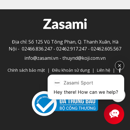
Địa chỉ: Số 125 Vũ Tông Phan, Q. Thanh Xuân, Hà
Nội -
02466.836.247
-
02462.917.247
-
02462.605.567
info@zasami.vn
-
thuynd@koji.com.vn
Chính sách bảo mật
|
Điều khoản sử dụng
|
Liên hệ
|
Zasami Sport
Hey there! How can we help?