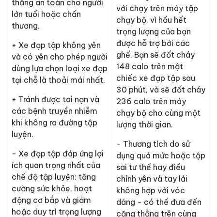
thẳng an toàn cho người
với chạy trên máy tập
lớn tuổi hoặc chấn
chạy bộ, vì hầu hết
thương.
trọng lượng của bạn
được hỗ trợ bởi các
+ Xe đạp tập không yên
ghế. Bạn sẽ đốt cháy
và có yên cho phép người
148 calo trên một
dùng lựa chọn loại xe đạp
chiếc xe đạp tập sau
tại chỗ là thoải mái nhất.
30 phút, và sẽ đốt cháy
+ Tránh được tai nạn và
236 calo trên máy
các bệnh truyền nhiễm
chạy bộ cho cùng một
khi không ra đường tập
lượng thời gian.
luyện.
- Thương tích do sử
- Xe đạp tập đáp ứng lợi
dụng quá mức hoặc tập
ích quan trọng nhất của
sai tư thế hay điều
chế độ tập luyện: tăng
chỉnh yên và tay lái
cường sức khỏe, hoạt
không hợp với vóc
động cơ bắp và giảm
dáng - có thể đưa đến
hoặc duy trì trọng lượng
căng thẳng trên cùng