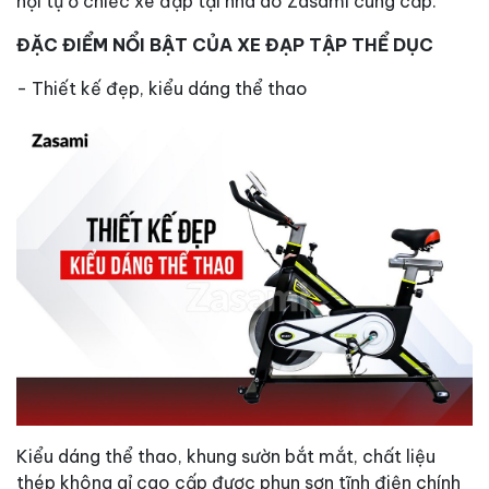
hội tụ ở chiếc xe đạp tại nhà do Zasami cung cấp.
ĐẶC ĐIỂM NỔI BẬT CỦA XE ĐẠP TẬP THỂ DỤC
- Thiết kế đẹp, kiểu dáng thể thao
Kiểu dáng thể thao, khung sườn bắt mắt, chất liệu
thép không gỉ cao cấp được phun sơn tĩnh điện chính