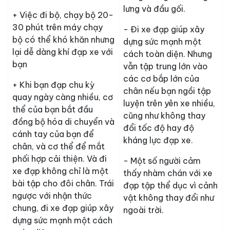
lưng và đầu gối.
+ Việc đi bộ, chạy bộ 20-
30 phút trên máy chạy
- Đi xe đạp giúp xây
bộ có thể khó khăn nhưng
dựng sức mạnh một
lại dễ dàng khí đạp xe với
cách toàn diện. Nhưng
bạn
vẫn tập trung lớn vào
các cơ bắp lớn của
+ Khi bạn đạp chu kỳ
chân nếu bạn ngồi tập
quay ngày càng nhiều, cơ
luyện trên yên xe nhiều,
thể của bạn bắt đầu
cũng như không thay
đồng bộ hóa di chuyển và
đổi tốc độ hay độ
cánh tay của bạn để
kháng lực đạp xe.
chân, và cơ thể để mắt
phối hợp cải thiện. Và đi
- Một số người cảm
xe đạp không chỉ là một
thấy nhàm chán với xe
bài tập cho đôi chân. Trái
đạp tập thể dục vì cảnh
ngược với nhận thức
vật không thay đổi như
chung, đi xe đạp giúp xây
ngoài trời.
dựng sức mạnh một cách