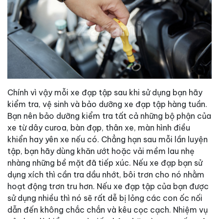
Chính vì vậy mỗi xe đạp tập sau khi sử dụng bạn hãy
kiểm tra, vệ sinh và bảo dưỡng xe đạp tập hàng tuần.
Bạn nên bảo dưỡng kiểm tra tất cả những bộ phận của
xe từ dây curoa, bàn đạp, thân xe, màn hình điều
khiển hay yên xe nếu có. Chẳng hạn sau mỗi lần luyện
tập, bạn hãy dùng khăn ướt hoặc vải mềm lau nhẹ
nhàng những bề mặt đã tiếp xúc. Nếu xe đạp bạn sử
dụng xích thì cần tra dầu nhớt, bôi trơn cho nó nhằm
hoạt động trơn tru hơn. Nếu xe đạp tập của bạn được
sử dụng nhiều thì nó sẽ rất dễ bị lỏng các con ốc nối
dẫn đến không chắc chắn và kêu cọc cạch. Nhiệm vụ