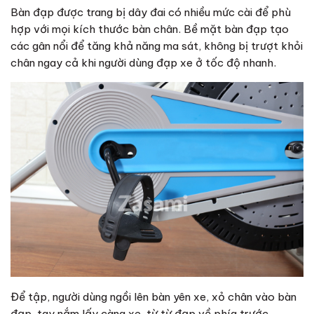
Bàn đạp được trang bị dây đai có nhiều mức cài để phù
hợp với mọi kích thước bàn chân. Bề mặt bàn đạp tạo
các gân nổi để tăng khả năng ma sát, không bị trượt khỏi
chân ngay cả khi người dùng đạp xe ở tốc độ nhanh.
Để tập, người dùng ngồi lên bàn yên xe, xỏ chân vào bàn
đạp, tay nắm lấy càng xe, từ từ đạp về phía trước.