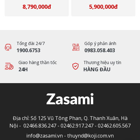
8,790,000đ
5,900,000đ
Tổng đài 24/7
Góp ý phản ánh
1900.6753
0983.058.403
Giao hàng thần tốc
Thương hiệu uy tín
24H
HÀNG ĐẦU
Địa chỉ: Số 125 Vũ Tông Phan, Q. Thanh Xuân, Hà
Nội -
02466.836.247
-
02462.917.247
-
02462.605.567
info@zasami.vn
-
thuynd@koji.com.vn