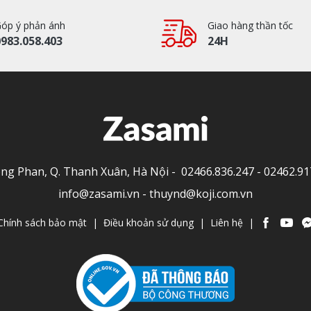
óp ý phản ánh
Giao hàng thần tốc
983.058.403
24H
Tông Phan, Q. Thanh Xuân, Hà Nội -
02466.836.247
-
02462.91
info@zasami.vn
-
thuynd@koji.com.vn
Chính sách bảo mật
|
Điều khoản sử dụng
|
Liên hệ
|