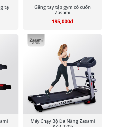
g tạ
Găng tay tập gym có cuốn
Zasami
195,000đ
sami
Máy Chạy Bộ Đa Năng Zasami
KZ-C2206