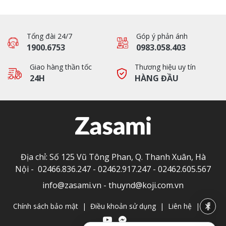
Tổng đài 24/7
Góp ý phản ánh
1900.6753
0983.058.403
Giao hàng thần tốc
Thương hiệu uy tín
24H
HÀNG ĐẦU
Địa chỉ: Số 125 Vũ Tông Phan, Q. Thanh Xuân, Hà
Nội -
02466.836.247
-
02462.917.247
-
02462.605.567
info@zasami.vn
-
thuynd@koji.com.vn
Chính sách bảo mật
|
Điều khoản sử dụng
|
Liên hệ
|