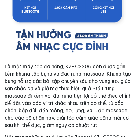
Là một máy tập đa năng, KZ-C2206 còn được gắn
kèm khung tập bụng và đầu rung massage. Khung tập
bụng hỗ trợ các bài tập chuyên sâu cho vùng eo, giúp
săn chắc cơ và giả mỡ thừa hiệu quả. Đầu rung
massage đi kèm với đai rung tiện lợi có thể điều chỉnh
để đặt vào các vị trí khác nhau trên cơ thể, từ bắp
chân, bắp đùi, đến mông, eo, lưng, vai… để massage
cho các bộ phận này, giải tỏa cảm giác căng mỏi cơ
sau khi thể dục, giảm nguy cơ chuột rút.