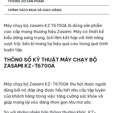
THÔNG SỐ SẢN PHẨM
CHÍNH SÁCH MUA VÀ GIAO HÀNG
Máy chạy bộ zasami KZ T6700A là dòng sản phẩm
cao cấp mang thương hiệu Zasami. Máy có thiết kế
kiểu dáng sang trọng, lịch lãm kết hợp với tính năng
vượt trội, bền bỉ mang lại hiệu quả cao trong quá trình
luyện tập.
THÔNG SỐ KỸ THUẬT MÁY CHẠY BỘ
ZASAMI KZ-
T6700A
Máy chạy bộ Zasami KZ-T6700A thu hút được người
dùng bởi nó đáp ứng được hầu hết nhu cầu tập luyện
của khách hàng trong việc tăng cường sức khỏe và
giúp mang lại vóc dáng thon gọn như mơ ước.
So với những phiên bản thông thường khác, KZ-