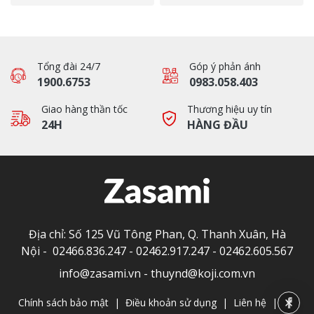
Tổng đài 24/7
Góp ý phản ánh
1900.6753
0983.058.403
Giao hàng thần tốc
Thương hiệu uy tín
24H
HÀNG ĐẦU
Địa chỉ: Số 125 Vũ Tông Phan, Q. Thanh Xuân, Hà
Nội -
02466.836.247
-
02462.917.247
-
02462.605.567
info@zasami.vn
-
thuynd@koji.com.vn
Chính sách bảo mật
|
Điều khoản sử dụng
|
Liên hệ
|