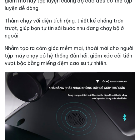
giảm mỡ hay tập luyện cường độ cao đều có thể tập
luyện dễ dàng.
Thảm chạy với diện tích rộng, thiết kế chống trơn
trượt, giúp bạn tự tin sải bước như đang chạy bộ ở
ngoài.
Nhằm tạo ra cảm giác mềm mại, thoải mái cho người
tập máy chạy có hệ thống đàn hồi, giảm xóc cải tiến
vượt bậc bằng miếng đệm cao su tự nhiên.