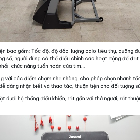
ện bao gồm: Tốc độ, độ dốc, lượng calo tiêu thụ, quãng đườ
ng số, người dùng có thể điểu chỉnh các hoạt động để đạt 
phổi, chức năng tuần hoàn của tim…
g với các điểm chạm nhẹ nhàng, cho phép chọn nhanh tốc đ
 dễ dàng nhận biết và thao tác, thuận tiện cho đối tượng 
t dưới hệ thống điều khiển, rất gần với thâ người, rất th