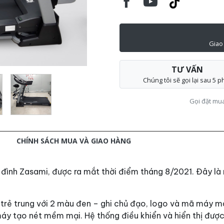
Giao
TƯ VẤN
Chúng tôi sẽ gọi lại sau 5 p
Gọi đặt mu
M
CHÍNH SÁCH MUA VÀ GIAO HÀNG
a đình Zasami, được ra mắt thời điểm tháng 8/2021. Đây l
rẻ trung với 2 màu đen – ghi chủ đạo, logo và mã máy mà
y tạo nét mềm mại. Hệ thống điều khiển và hiển thị được