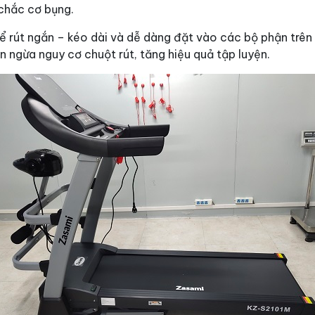
 chắc cơ bụng.
hể rút ngắn – kéo dài và dễ dàng đặt vào các bộ phận trê
 ngừa nguy cơ chuột rút, tăng hiệu quả tập luyện.