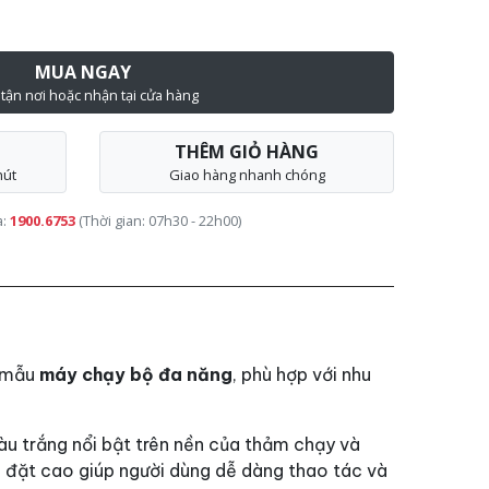
MUA NGAY
 tận nơi hoặc nhận tại cửa hàng
THÊM GIỎ HÀNG
hút
Giao hàng nhanh chóng
a:
1900.6753
(Thời gian: 07h30 - 22h00)
à mẫu
máy chạy bộ đa năng
, phù hợp với nhu
u trắng nổi bật trên nền của thảm chạy và
 đặt cao giúp người dùng dễ dàng thao tác và