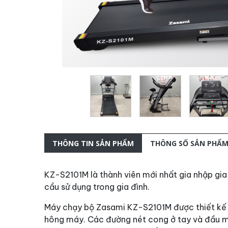
THÔNG TIN SẢN PHẨM
THÔNG SỐ SẢN PHẨ
KZ-S2101M là thành viên mới nhất gia nhập gi
cầu sử dụng trong gia đình.
Máy chạy bộ Zasami KZ-S2101M được thiết kế t
hông máy. Các đường nét cong ở tay và đầu má