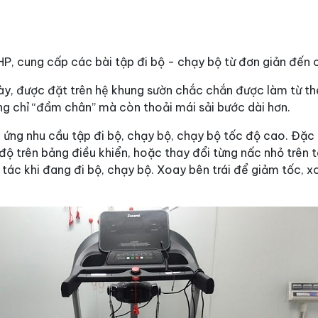
, cung cấp các bài tập đi bộ - chạy bộ từ đơn giản đến c
ày, được đặt trên hệ khung sườn chắc chắn được làm từ thé
ông chỉ “đầm chân” mà còn thoải mái sải bước dài hơn.
 ứng nhu cầu tập đi bộ, chạy bộ, chạy bộ tốc độ cao. Đặc 
 độ trên bảng điều khiển, hoặc thay đổi từng nấc nhỏ trên
 tác khi đang đi bộ, chạy bộ. Xoay bên trái để giảm tốc, 