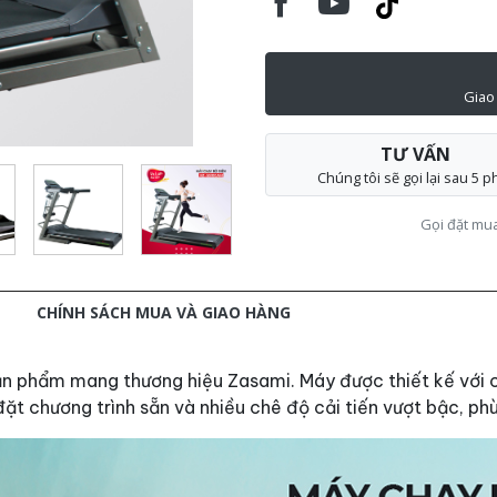
Giao
TƯ VẤN
Chúng tôi sẽ gọi lại sau 5 p
Gọi đặt mu
M
CHÍNH SÁCH MUA VÀ GIAO HÀNG
ản phẩm mang thương hiệu Zasami. Máy được thiết kế với 
 chương trình sẵn và nhiều chê độ cải tiến vượt bậc, phù 