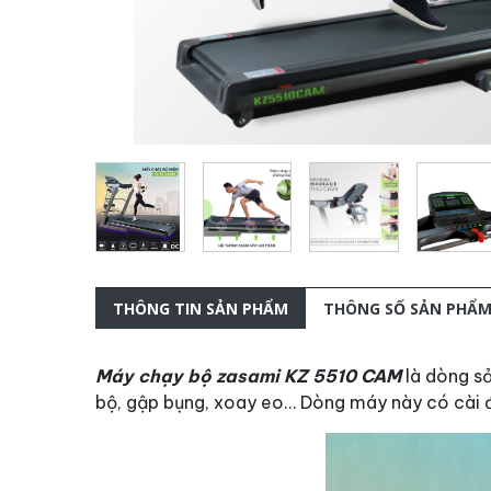
THÔNG TIN SẢN PHẨM
THÔNG SỐ SẢN PHẨ
Máy chạy bộ zasami KZ 5510 CAM
là dòng s
bộ, gập bụng, xoay eo… Dòng máy này có cài đặt