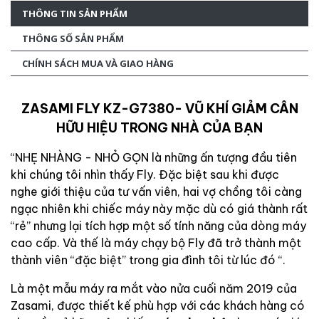
THÔNG TIN SẢN PHẨM
THÔNG SỐ SẢN PHẨM
CHÍNH SÁCH MUA VÀ GIAO HÀNG
ZASAMI FLY KZ-G7380- VŨ KHÍ GIẢM CÂN
HỮU HIỆU TRONG NHÀ CỦA BẠN
“NHẸ NHÀNG - NHỎ GỌN là những ấn tượng đầu tiên
khi chúng tôi nhìn thấy Fly. Đặc biệt sau khi được
nghe giới thiệu của tư vấn viên, hai vợ chồng tôi càng
ngạc nhiên khi chiếc máy này mặc dù có giá thành rất
“rẻ” nhưng lại tích hợp một số tính năng của dòng máy
cao cấp. Và thế là máy chạy bộ Fly đã trở thành một
thành viên “đặc biệt” trong gia đình tôi từ lúc đó “.
Là một mẫu máy ra mắt vào nửa cuối năm 2019 của
Zasami, được thiết kế phù hợp với các khách hàng có