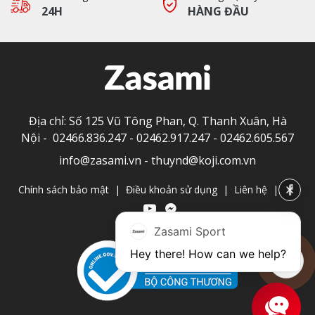
24H
HÀNG ĐẦU
Địa chỉ: Số 125 Vũ Tông Phan, Q. Thanh Xuân, Hà
Nội -
02466.836.247
-
02462.917.247
-
02462.605.567
info@zasami.vn
-
thuynd@koji.com.vn
Chính sách bảo mật
|
Điều khoản sử dụng
|
Liên hệ
|
Zasami Sport
Hey there! How can we help?