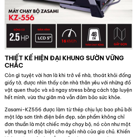
THIẾT KẾ HIỆN ĐẠI KHUNG SƯỜN VỮNG
CHẮC
Còn gì tuyệt vời hơn là khi trở về nhà, thoát khỏi đống
giấy tờ, được nhìn thấy căn nhà thân yêu với những đồ
vật quen thuộc và xả ngay stress bằng cách tập luyện
hết mình, vừa thư giãn mà vẫn đảm bảo sức khỏe.
Zasami-KZ556 được làm từ thép chịu lực bao phủ bởi
một lớp sơn tĩnh điện bền đẹp, sản phẩm không chỉ
đơn thuần là một chiếc máy chạy bộ, nó còn như một
vật trang trí đặc biệt cho ngôi nhà của gia chủ. Khiến