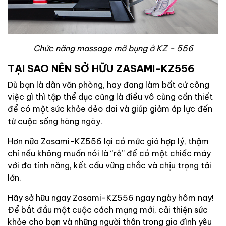
Chức năng massage mỡ bụng ở KZ - 556
TẠI SAO NÊN SỞ HỮU ZASAMI-KZ556
Dù bạn là dân văn phòng, hay đang làm bất cứ công
việc gì thì tập thể dục cũng là điều vô cùng cần thiết
để có một sức khỏe dẻo dai và giúp giảm áp lực đến
từ cuộc sống hàng ngày.
Hơn nữa Zasami-KZ556 lại có mức giá hợp lý, thậm
chí nếu không muốn nói là “rẻ” để có một chiếc máy
với đa tính năng, kết cấu vững chắc và chịu trọng tải
lớn.
Hãy sở hữu ngay Zasami-KZ556 ngay ngày hôm nay!
Để bắt đầu một cuộc cách mạng mới, cải thiện sức
khỏe cho bạn và những người thân trong gia đình yêu