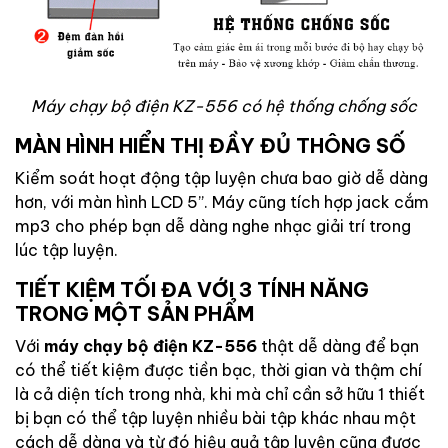
Máy chạy bộ điện KZ-556 có hệ thống chống sốc
MÀN HÌNH HIỂN THỊ ĐẦY ĐỦ THÔNG SỐ
Kiểm soát hoạt động tập luyện chưa bao giờ dễ dàng
hơn, với màn hình LCD 5”. Máy cũng tích hợp jack cắm
mp3 cho phép bạn dễ dàng nghe nhạc giải trí trong
lúc tập luyện.
TIẾT KIỆM TỐI ĐA VỚI 3 TÍNH NĂNG
TRONG MỘT SẢN PHẨM
Với
máy chạy bộ điện KZ-556
thật dễ dàng để bạn
có thể tiết kiệm được tiền bạc, thời gian và thậm chí
là cả diện tích trong nhà, khi mà chỉ cần sở hữu 1 thiết
bị bạn có thể tập luyện nhiều bài tập khác nhau một
cách dễ dàng và từ đó hiệu quả tập luyện cũng được