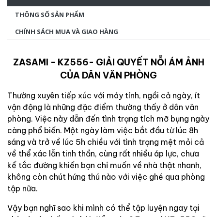
THÔNG SỐ SẢN PHẨM
CHÍNH SÁCH MUA VÀ GIAO HÀNG
ZASAMI - KZ556- GIẢI QUYẾT NỖI ÁM ẢNH
CỦA DÂN VĂN PHÒNG
Thường xuyên tiếp xúc với máy tính, ngồi cả ngày, ít
vận động là những đặc điểm thường thấy ở dân văn
phòng. Việc này dẫn đến tình trạng tích mỡ bụng ngày
càng phổ biến. Một ngày làm việc bắt đầu từ lúc 8h
sáng và trở về lúc 5h chiều với tình trạng mệt mỏi cả
về thể xác lẫn tinh thần, cùng rất nhiều áp lực, chưa
kể tắc đường khiến bạn chỉ muốn về nhà thật nhanh,
không còn chút hứng thú nào với việc ghé qua phòng
tập nữa.
Vậy bạn nghĩ sao khi mình có thể tập luyện ngay tại