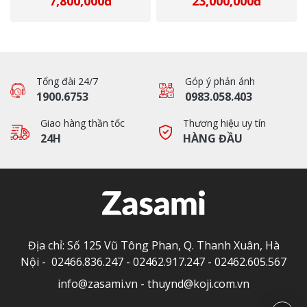
7,800,000đ
23,000,000đ
Tổng đài 24/7
Góp ý phản ánh
1900.6753
0983.058.403
Giao hàng thần tốc
Thương hiệu uy tín
24H
HÀNG ĐẦU
Địa chỉ: Số 125 Vũ Tông Phan, Q. Thanh Xuân, Hà
Nội -
02466.836.247
-
02462.917.247
-
02462.605.567
info@zasami.vn
-
thuynd@koji.com.vn