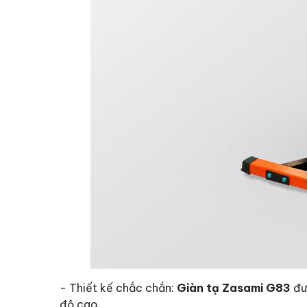
- Thiết kế chắc chắn:
Giàn tạ Zasami G83
đượ
độ cao.