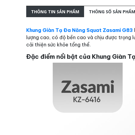
THÔNG TIN SẢN PHẨM
THÔNG SỐ SẢN PHẨ
Khung Giàn Tạ Đa Năng Squat Zasami G83
lượng cao, có độ bền cao và chịu được trọng l
cải thiện sức khỏe tổng thể.
Đặc điểm nổi bật của Khung Giàn T