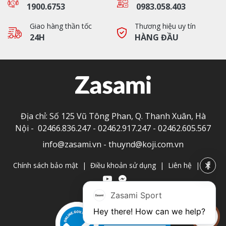
1900.6753
0983.058.403
Giao hàng thần tốc
Thương hiệu uy tín
24H
HÀNG ĐẦU
Địa chỉ: Số 125 Vũ Tông Phan, Q. Thanh Xuân, Hà
Nội -
02466.836.247
-
02462.917.247
-
02462.605.567
info@zasami.vn
-
thuynd@koji.com.vn
Chính sách bảo mật
|
Điều khoản sử dụng
|
Liên hệ
|
Zasami Sport
Hey there! How can we help?