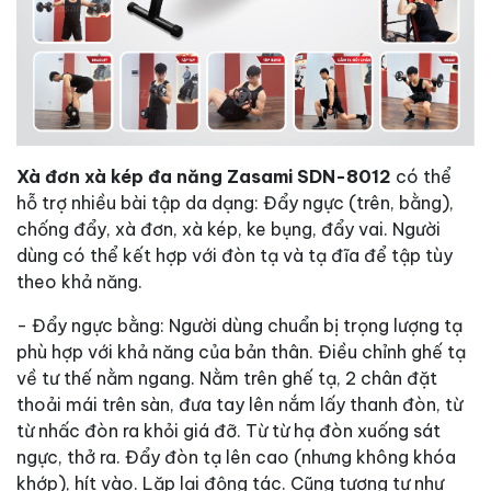
Xà đơn xà kép đa năng Zasami SDN-8012
có thể
hỗ trợ nhiều bài tập da dạng: Đẩy ngực (trên, bằng),
chống đẩy, xà đơn, xà kép, ke bụng, đẩy vai. Người
dùng có thể kết hợp với đòn tạ và tạ đĩa để tập tùy
theo khả năng.
- Đẩy ngực bằng: Người dùng chuẩn bị trọng lượng tạ
phù hợp với khả năng của bản thân. Điều chỉnh ghế tạ
về tư thế nằm ngang. Nằm trên ghế tạ, 2 chân đặt
thoải mái trên sàn, đưa tay lên nắm lấy thanh đòn, từ
từ nhấc đòn ra khỏi giá đỡ. Từ từ hạ đòn xuống sát
ngực, thở ra. Đẩy đòn tạ lên cao (nhưng không khóa
khớp), hít vào. Lặp lại động tác. Cũng tương tự như