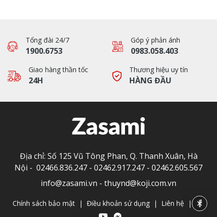
Tổng đài 24/7
Góp ý phản ánh
1900.6753
0983.058.403
Giao hàng thần tốc
Thương hiệu uy tín
24H
HÀNG ĐẦU
Địa chỉ: Số 125 Vũ Tông Phan, Q. Thanh Xuân, Hà
Nội -
02466.836.247
-
02462.917.247
-
02462.605.567
info@zasami.vn
-
thuynd@koji.com.vn
Chính sách bảo mật
|
Điều khoản sử dụng
|
Liên hệ
|