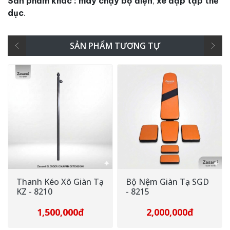
Sản phẩm khác :
máy chạy bộ điện
,
xe đạp tập thể
dục
.
SẢN PHẨM TƯƠNG TỰ
Bộ Nệm Giàn Tạ SGD
Đòn Tạ Tay 35cm
- 8215
200,000đ
2,000,000đ