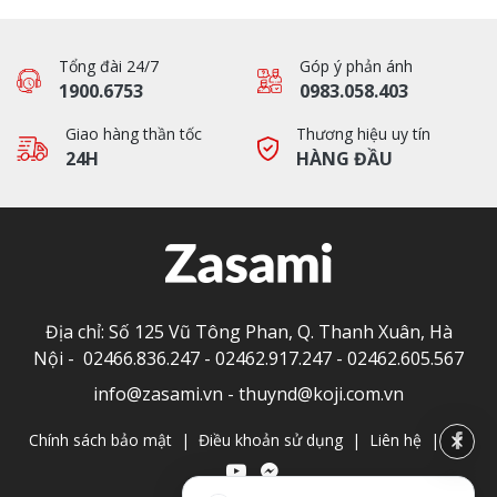
Tổng đài 24/7
Góp ý phản ánh
1900.6753
0983.058.403
Giao hàng thần tốc
Thương hiệu uy tín
24H
HÀNG ĐẦU
Địa chỉ: Số 125 Vũ Tông Phan, Q. Thanh Xuân, Hà
Nội -
02466.836.247
-
02462.917.247
-
02462.605.567
info@zasami.vn
-
thuynd@koji.com.vn
Chính sách bảo mật
|
Điều khoản sử dụng
|
Liên hệ
|